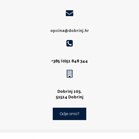
opcina@dobrinj.hr
+385 (0)51 848 344
Dobrinj 103,
51514 Dobrinj
Gdje smo?