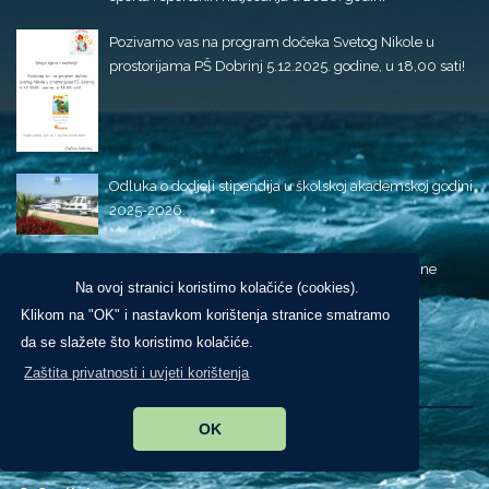
Pozivamo vas na program dočeka Svetog Nikole u
prostorijama PŠ Dobrinj 5.12.2025. godine, u 18,00 sati!
Odluka o dodjeli stipendija u školskoj akademskoj godini
2025-2026.
Proglašenje Dana žalosti 11. listopada 2025. godine
Na ovoj stranici koristimo kolačiće (cookies).
Klikom na "OK" i nastavkom korištenja stranice smatramo
da se slažete što koristimo kolačiće.
Izdvojeno
Zaštita privatnosti i uvjeti korištenja
OK
Novosti