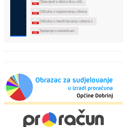
Obavijest o dežurstvu-izb...
Odluka o raspisivanju izbora
Odluka o neodržavanju izbora č...
Rješenje o određivan...