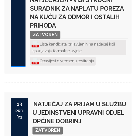
NATJEČAJEM - VIŠI STRUČNI
SURADNIK ZA NAPLATU POREZA
NA KUĆU ZA ODMOR I OSTALIH
PRIHODA
ZATVOREN
Lista kandidata prijavljenih na natječaj koji
ispunjavaju formalne uvjete
Obavijest o vremenu testiranja
NATJEČAJ ZA PRIJAM U SLUŽBU
13
PRO
U JEDINSTVENI UPRAVNI ODJEL
'23
OPĆINE DOBRINJ
ZATVOREN