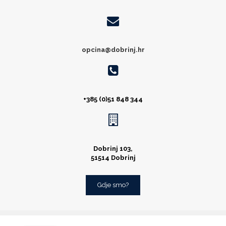
opcina@dobrinj.hr
+385 (0)51 848 344
Dobrinj 103,
51514 Dobrinj
Gdje smo?