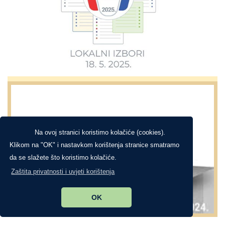
Na ovoj stranici koristimo kolačiće (cookies).
Klikom na "OK" i nastavkom korištenja stranice smatramo
da se slažete što koristimo kolačiće.
Zaštita privatnosti i uvjeti korištenja
OK