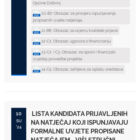
Općine Dobrinj
10-B7. Obrazac za provjeru ispunjavanja
propisanih uvjeta natječaja
11-B8. Obrazac za ocjenu kvalitete prijave
12-C1. Obrazac ugovora o financiranju
13-C2. i C3. Obrazac za opisni i financijski
izvještaj provedbe projekta
14-C4. Obrazac zahtjeva za isplatu sredstava
LISTA KANDIDATA PRIJAVLJENIH
10
SIJ
NA NATJEČAJ KOJI ISPUNJAVAJU
'24
FORMALNE UVJETE PROPISANE