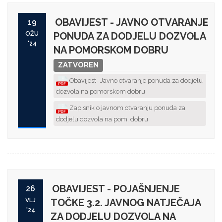
OBAVIJEST - JAVNO OTVARANJE
19
OŽU
PONUDA ZA DODJELU DOZVOLA
'24
NA POMORSKOM DOBRU
ZATVOREN
Obavijest- Javno otvaranje ponuda za dodjelu
dozvola na pomorskom dobru
Zapisnik o javnom otvaranju ponuda za
dodjelu dozvola na pom. dobru
OBAVIJEST - POJAŠNJENJE
26
VLJ
TOČKE 3.2. JAVNOG NATJEČAJA
'24
ZA DODJELU DOZVOLA NA