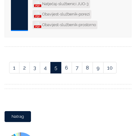
Natječaj-službenici JUO-3
Obavijest-službenik-porezi
Obavijest-službenik-prostorno
1
2
3
4
5
6
7
8
9
10
Natrag