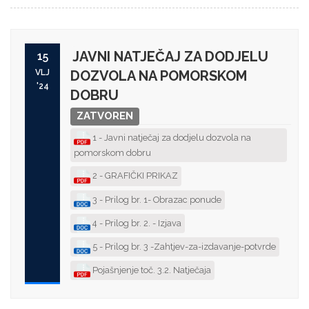
JAVNI NATJEČAJ ZA DODJELU
15
VLJ
DOZVOLA NA POMORSKOM
'24
DOBRU
ZATVOREN
1 - Javni natječaj za dodjelu dozvola na
pomorskom dobru
2 - GRAFIČKI PRIKAZ
3 - Prilog br. 1- Obrazac ponude
4 - Prilog br. 2. - Izjava
5 - Prilog br. 3 -Zahtjev-za-izdavanje-potvrde
Pojašnjenje toč. 3.2. Natječaja