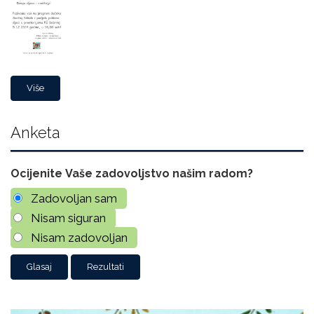
Više
Anketa
Ocijenite Vaše zadovoljstvo našim radom?
Zadovoljan sam
Nisam siguran
Nisam zadovoljan
Rezultati