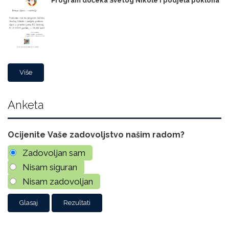
Program dočeka Svetog Nikole i podjela poklona
Više
Anketa
Ocijenite Vaše zadovoljstvo našim radom?
Zadovoljan sam
Nisam siguran
Nisam zadovoljan
Rezultati