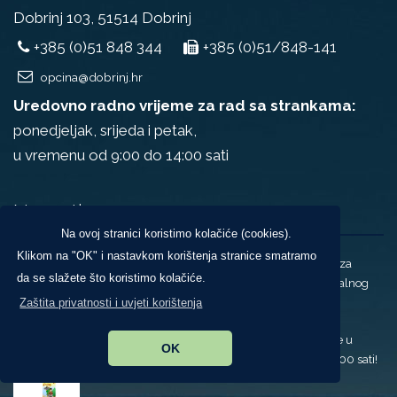
Dobrinj 103, 51514 Dobrinj
+385 (0)51 848 344
+385 (0)51/848-141
opcina@dobrinj.hr
Uredovno radno vrijeme za rad sa strankama:
ponedjeljak, srijeda i petak,
u vremenu od 9:00 do 14:00 sati
Novosti
Na ovoj stranici koristimo kolačiće (cookies).
Klikom na "OK" i nastavkom korištenja stranice smatramo
Ministarstvo turizma i sporta objavilo je Natječaj za
da se slažete što koristimo kolačiće.
sufinanciranje sportskih programa poticanja lokalnog
Zaštita privatnosti i uvjeti korištenja
sporta i sportskih natjecanja u 2026. godini
Pozivamo vas na program dočeka Svetog Nikole u
OK
prostorijama PŠ Dobrinj 5.12.2025. godine, u 18,00 sati!