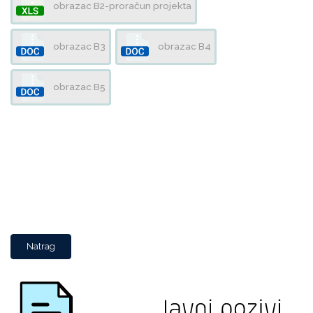
obrazac B2-proračun projekta
obrazac B3
obrazac B4
obrazac B5
Natrag