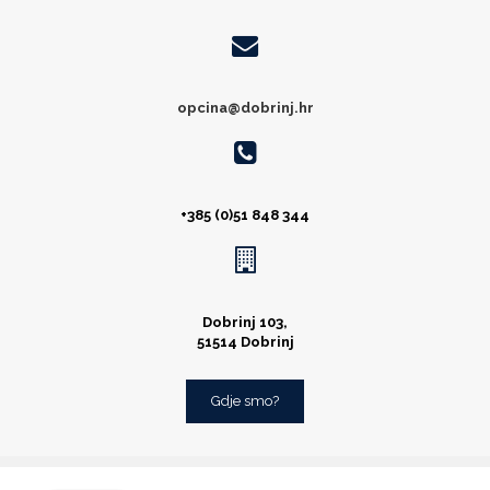
opcina@dobrinj.hr
+385 (0)51 848 344
Dobrinj 103,
51514 Dobrinj
Gdje smo?