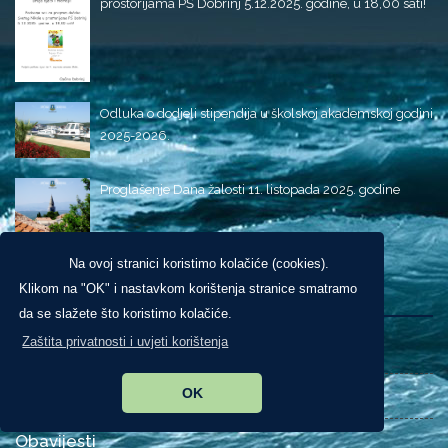
prostorijama PŠ Dobrinj 5.12.2025. godine, u 18,00 sati!
Odluka o dodjeli stipendija u školskoj akademskoj godini
2025-2026.
Proglašenje Dana žalosti 11. listopada 2025. godine
Na ovoj stranici koristimo kolačiće (cookies).
Izdvojeno
Klikom na "OK" i nastavkom korištenja stranice smatramo
da se slažete što koristimo kolačiće.
Zaštita privatnosti i uvjeti korištenja
Novosti
OK
O Općini
Obavijesti