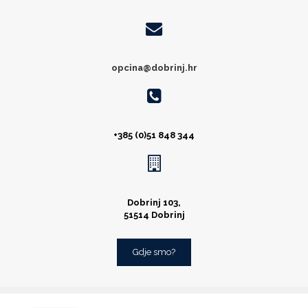
opcina@dobrinj.hr
+385 (0)51 848 344
Dobrinj 103,
51514 Dobrinj
Gdje smo?