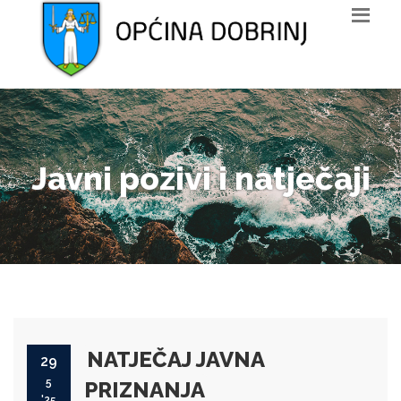
Javni pozivi i natječaji
NATJEČAJ JAVNA
29
5
PRIZNANJA
'25