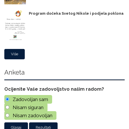
Program dočeka Svetog Nikole i podjela poklona
Više
Anketa
Ocijenite Vaše zadovoljstvo našim radom?
Zadovoljan sam
Nisam siguran
Nisam zadovoljan
Rezultati