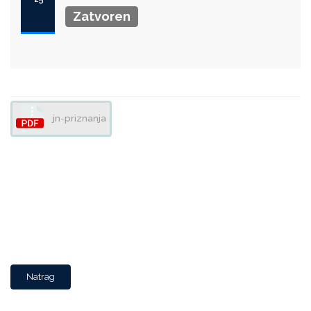
Zatvoren
jn-priznanja
Natrag