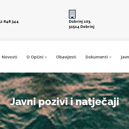
51 848 344
Dobrinj 103,
51514 Dobrinj
Novosti
O Općini
Obavijesti
Dokumenti
Javn
Javni pozivi i natječaji