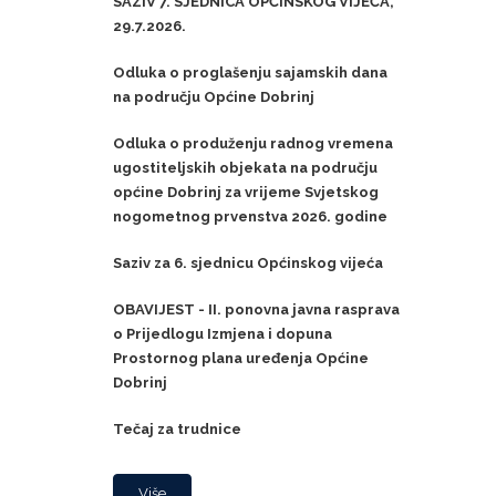
SAZIV 7. SJEDNICA OPĆINSKOG VIJEĆA,
29.7.2026.
Odluka o proglašenju sajamskih dana
na području Općine Dobrinj
Odluka o produženju radnog vremena
ugostiteljskih objekata na području
općine Dobrinj za vrijeme Svjetskog
nogometnog prvenstva 2026. godine
Saziv za 6. sjednicu Općinskog vijeća
OBAVIJEST - II. ponovna javna rasprava
o Prijedlogu Izmjena i dopuna
Prostornog plana uređenja Općine
Dobrinj
Tečaj za trudnice
Više