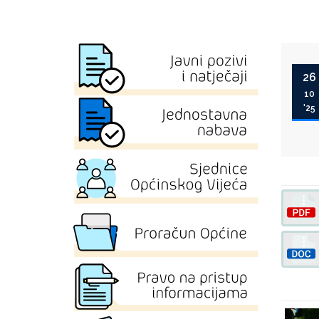
26
10
'25