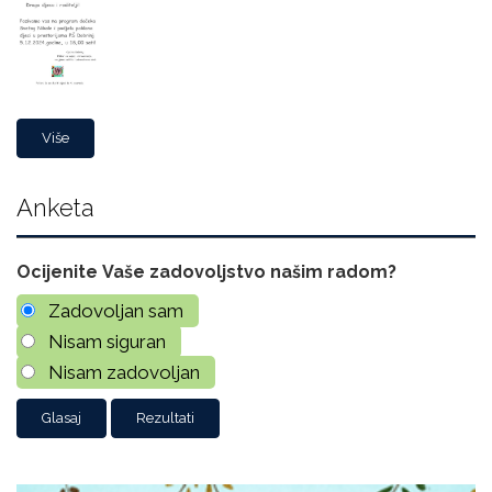
Više
Anketa
Ocijenite Vaše zadovoljstvo našim radom?
Zadovoljan sam
Nisam siguran
Nisam zadovoljan
Rezultati