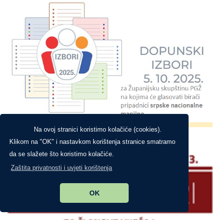
Na ovoj stranici koristimo kolačiće (cookies).
Klikom na "OK" i nastavkom korištenja stranice smatramo
da se slažete što koristimo kolačiće.
Zaštita privatnosti i uvjeti korištenja
OK