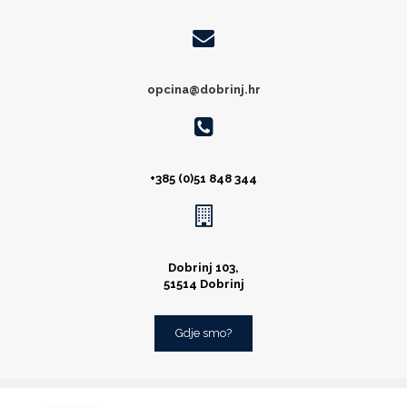
opcina@dobrinj.hr
+385 (0)51 848 344
Dobrinj 103,
51514 Dobrinj
Gdje smo?