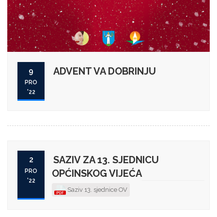
ADVENT VA DOBRINJU
9
PRO
'22
SAZIV ZA 13. SJEDNICU
2
PRO
OPĆINSKOG VIJEĆA
'22
Saziv 13. sjednice OV