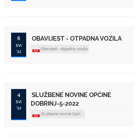
OBAVIJEST - OTPADNA VOZILA
6
SVI
Obavijest - otpadna vozila
'22
SLUŽBENE NOVINE OPĆINE
4
SVI
DOBRINJ-5-2022
'22
Službene novine Opći...