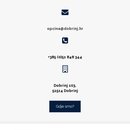
opcina@dobrinj.hr
+385 (0)51 848 344
Dobrinj 103,
51514 Dobrinj
Gdje smo?