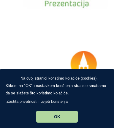
Na ovoj stranici koristimo kolačiće (cookies).
Klikom na "OK" i nastavkom korištenja stranice smatramo
da se slažete što koristimo kolačiće.
Zaštita privatnosti i uvjeti korištenja
OK