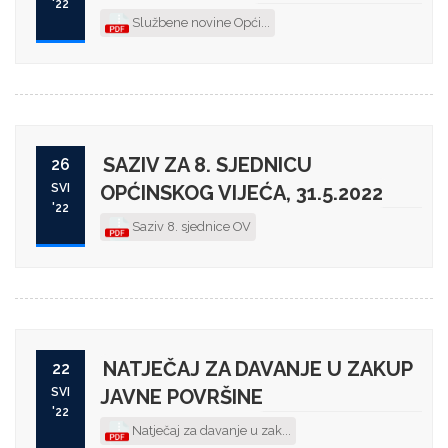
'22
Službene novine Opći...
SAZIV ZA 8. SJEDNICU
26
SVI
OPĆINSKOG VIJEĆA, 31.5.2022
'22
Saziv 8. sjednice OV
NATJEČAJ ZA DAVANJE U ZAKUP
22
SVI
JAVNE POVRŠINE
'22
Natječaj za davanje u zak...