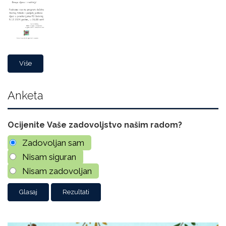
Više
Anketa
Ocijenite Vaše zadovoljstvo našim radom?
Zadovoljan sam
Nisam siguran
Nisam zadovoljan
Rezultati