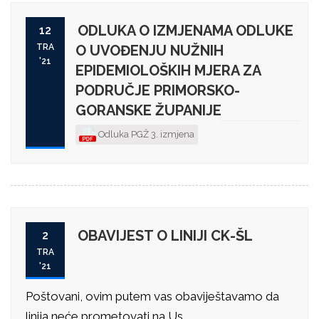
ODLUKA O IZMJENAMA ODLUKE
12
TRA
O UVOĐENJU NUŽNIH
'21
EPIDEMIOLOŠKIH MJERA ZA
PODRUČJE PRIMORSKO-
GORANSKE ŽUPANIJE
Odluka PGŽ 3. izmjena
OBAVIJEST O LINIJI CK-ŠL
2
TRA
'21
Poštovani, ovim putem vas obaviještavamo da
linija neće prometovati na Us...