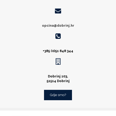
opcina@dobrinj.hr
+385 (0)51 848 344
Dobrinj 103,
51514 Dobrinj
Gdje smo?