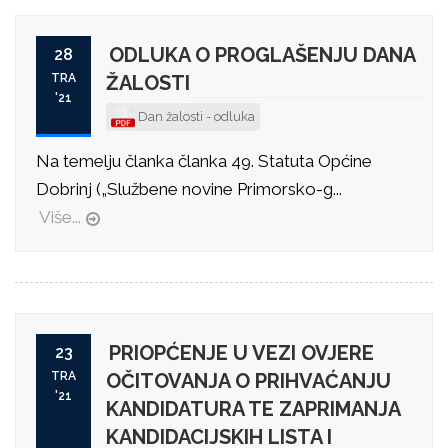
ODLUKA O PROGLAŠENJU DANA
28
TRA
ŽALOSTI
'21
Dan žalosti - odluka
Na temelju članka članka 49. Statuta Općine
Dobrinj („Službene novine Primorsko-g...
Više...
PRIOPĆENJE U VEZI OVJERE
23
TRA
OČITOVANJA O PRIHVAĆANJU
'21
KANDIDATURA TE ZAPRIMANJA
KANDIDACIJSKIH LISTA I