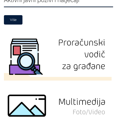
Aktivni javni pozivi i natječaji
Više