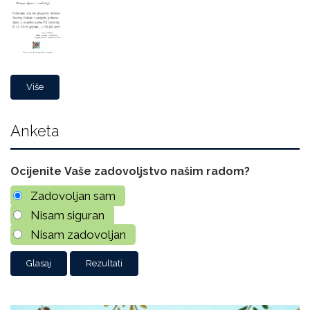
Više
Anketa
Ocijenite Vaše zadovoljstvo našim radom?
Zadovoljan sam
Nisam siguran
Nisam zadovoljan
Rezultati