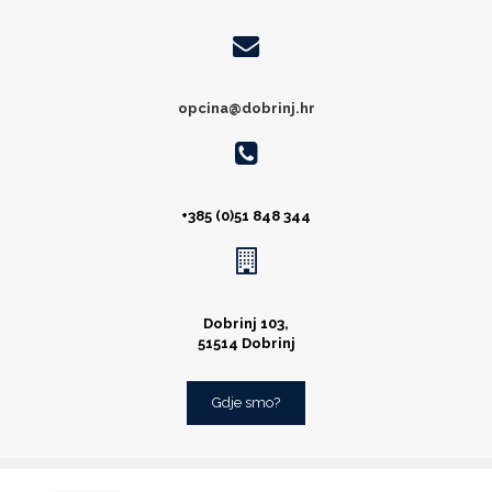
opcina@dobrinj.hr
+385 (0)51 848 344
Dobrinj 103,
51514 Dobrinj
Gdje smo?