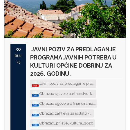
JAVNI POZIV ZA PREDLAGANJE
30
RUJ
PROGRAMA JAVNIH POTREBA U
'25
KULTURI OPĆINE DOBRINJ ZA
2026. GODINU.
Javni poziv za predlaganje pro...
Obrazac izjave o partnerstvu-k...
Obrazac ugovora o financiranju...
Obrazac zahtjeva za isplatu - ...
Obrazac_prijave_kultura_2026