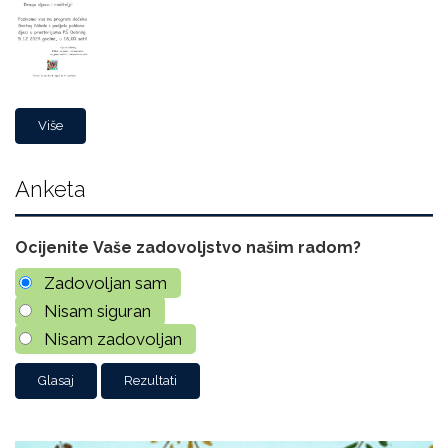
Više
Anketa
Ocijenite Vaše zadovoljstvo našim radom?
Zadovoljan sam
Nisam siguran
Nisam zadovoljan
Rezultati