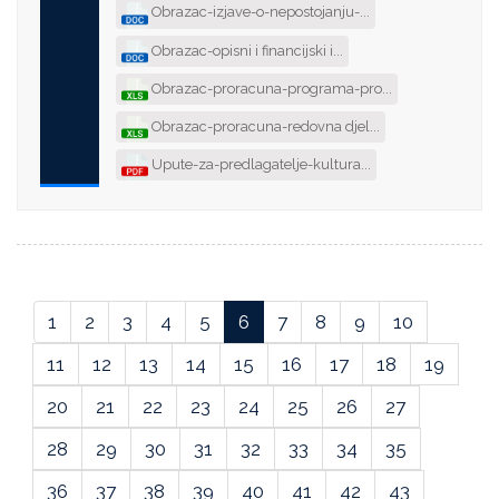
Obrazac-izjave-o-nepostojanju-...
Obrazac-opisni i financijski i...
Obrazac-proracuna-programa-pro...
Obrazac-proracuna-redovna djel...
Upute-za-predlagatelje-kultura...
1
2
3
4
5
6
7
8
9
10
11
12
13
14
15
16
17
18
19
20
21
22
23
24
25
26
27
28
29
30
31
32
33
34
35
36
37
38
39
40
41
42
43