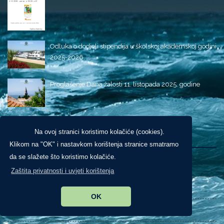
Odluka o dodjeli stipendija u školskoj akademskoj godini
2025-2026.
Proglašenje Dana žalosti 11. listopada 2025. godine
Izdvojeno
Na ovoj stranici koristimo kolačiće (cookies).
Klikom na "OK" i nastavkom korištenja stranice smatramo
da se slažete što koristimo kolačiće.
Novosti
Zaštita privatnosti i uvjeti korištenja
O Općini
OK
Obavijesti