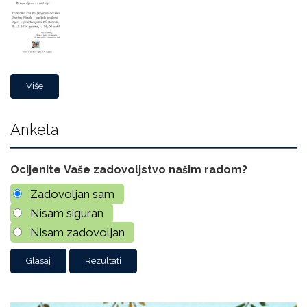
Više
Anketa
Ocijenite Vaše zadovoljstvo našim radom?
Zadovoljan sam
Nisam siguran
Nisam zadovoljan
Rezultati