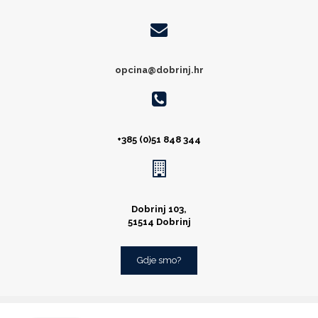
opcina@dobrinj.hr
+385 (0)51 848 344
Dobrinj 103,
51514 Dobrinj
Gdje smo?