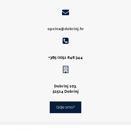
opcina@dobrinj.hr
+385 (0)51 848 344
Dobrinj 103,
51514 Dobrinj
Gdje smo?