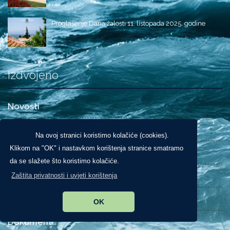
Proglašenje Dana žalosti 11. listopada 2025. godine
Izdvojeno
Novosti
O Općini
Na ovoj stranici koristimo kolačiće (cookies).
Klikom na "OK" i nastavkom korištenja stranice smatramo
Obavijesti
da se slažete što koristimo kolačiće.
Javni pozivi i natječaji
Zaštita privatnosti i uvjeti korištenja
Glasnik Općine
OK
Dokumenti