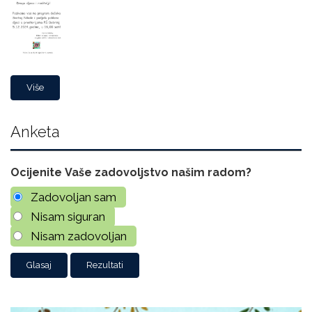
Više
Anketa
Ocijenite Vaše zadovoljstvo našim radom?
Zadovoljan sam
Nisam siguran
Nisam zadovoljan
Rezultati