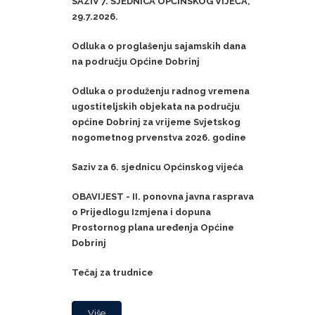
SAZIV 7. SJEDNICA OPĆINSKOG VIJEĆA,
29.7.2026.
Odluka o proglašenju sajamskih dana
na području Općine Dobrinj
Odluka o produženju radnog vremena
ugostiteljskih objekata na području
općine Dobrinj za vrijeme Svjetskog
nogometnog prvenstva 2026. godine
Saziv za 6. sjednicu Općinskog vijeća
OBAVIJEST - II. ponovna javna rasprava
o Prijedlogu Izmjena i dopuna
Prostornog plana uređenja Općine
Dobrinj
Tečaj za trudnice
Više