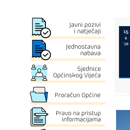
15
6
'26