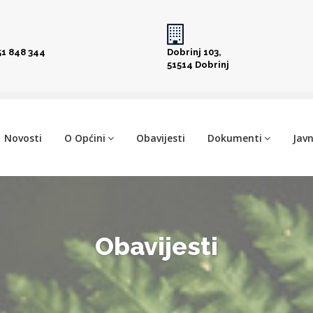
51 848 344
Dobrinj 103,
51514 Dobrinj
Novosti
O Općini
Obavijesti
Dokumenti
Javn
Obavijesti