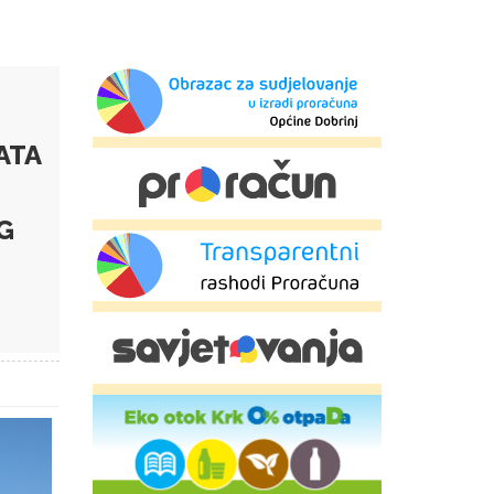
ATA
G