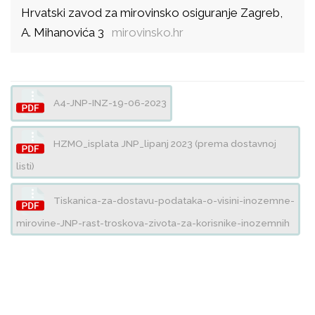
Hrvatski zavod za mirovinsko osiguranje Zagreb,
A. Mihanovića 3
mirovinsko.hr
A4-JNP-INZ-19-06-2023
HZMO_isplata JNP_lipanj 2023 (prema dostavnoj
listi)
Tiskanica-za-dostavu-podataka-o-visini-inozemne-
mirovine-JNP-rast-troskova-zivota-za-korisnike-inozemnih