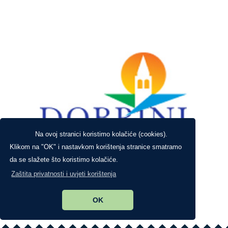
Na ovoj stranici koristimo kolačiće (cookies).
Klikom na "OK" i nastavkom korištenja stranice smatramo
da se slažete što koristimo kolačiće.
Zaštita privatnosti i uvjeti korištenja
OK