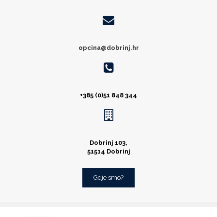
opcina@dobrinj.hr
+385 (0)51 848 344
Dobrinj 103,
51514 Dobrinj
Gdje smo?