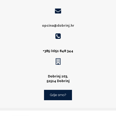
opcina@dobrinj.hr
+385 (0)51 848 344
Dobrinj 103,
51514 Dobrinj
Gdje smo?