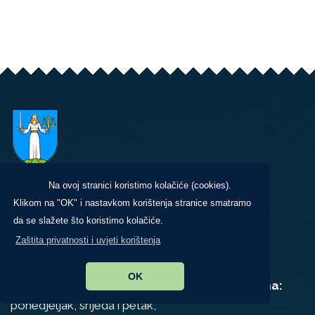
Na ovoj stranici koristimo kolačiće (cookies).
Klikom na "OK" i nastavkom korištenja stranice smatramo
Dobrinj 103, 51514 Dobrinj
da se slažete što koristimo kolačiće.
+385 (0)51 848 344
+385 (0)51/848-141
Zaštita privatnosti i uvjeti korištenja
opcina@dobrinj.hr
OK
Uredovno radno vrijeme za rad sa strankama:
ponedjeljak, srijeda i petak,