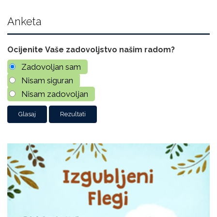
Anketa
Ocijenite Vaše zadovoljstvo našim radom?
Zadovoljan sam
Nisam siguran
Nisam zadovoljan
Rezultati