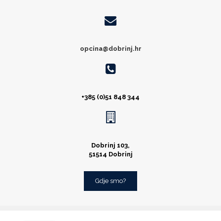
opcina@dobrinj.hr
+385 (0)51 848 344
Dobrinj 103,
51514 Dobrinj
Gdje smo?