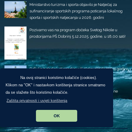
Ministarstvo turizma i sporta objavilo je Natječaj za
sufinanciranje sportskih programa poticanja lokalnog
sporta i sportskih natjecanja u 2026. godini
Pozivamo vas na program dočeka Svetog Nikole u
prostorijama PŠ Dobrinj 5.12.2025. godine, u 18,00 sati!
Odluka o dodjeli stipendija u školskoj akademskoj godini
2025-2026.
Na ovoj stranici koristimo kolačiće (cookies).
Klikom na "OK" i nastavkom korištenja stranice smatramo
Proglašenje Dana žalosti 11. listopada 2025. godine
da se slažete što koristimo kolačiće.
Zaštita privatnosti i uvjeti korištenja
OK
Izdvojeno