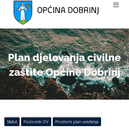
Plan djelovanja civilne
zaštite Općine Dobrinj
Statut
Poslovnik OV
Prostorni plan uređenja