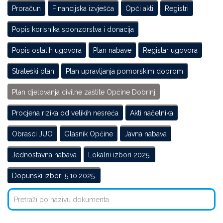
Proračun
Financijska izvješća
Opći akti
Registri
Popis korisnika sponzorstva i donacija
Popis ostalih ugovora
Plan nabave
Registar ugovora
Strateški plan
Plan upravljanja pomorskim dobrom
Plan djelovanja civilne zaštite Općine Dobrinj
Procjena rizika od velikih nesreća
Akti načelnika
Obrasci JUO
Glasnik Općine
Javna nabava
Jednostavna nabava
Lokalni izbori 2025.
Dopunski izbori 5.10.2025.