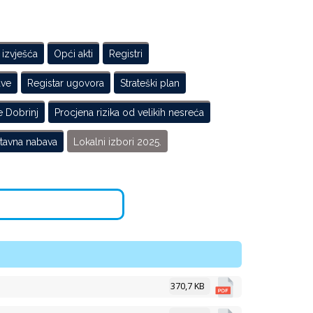
 izvješća
Opći akti
Registri
ave
Registar ugovora
Strateški plan
e Dobrinj
Procjena rizika od velikih nesreća
tavna nabava
Lokalni izbori 2025.
370,7 KB