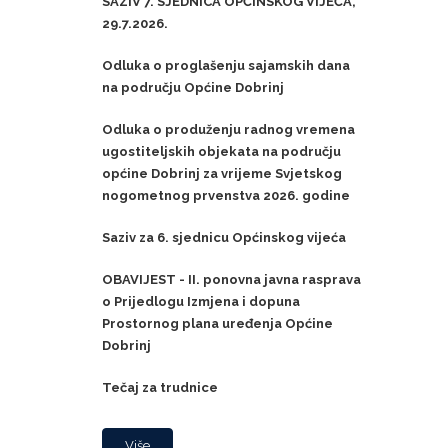
SAZIV 7. SJEDNICA OPĆINSKOG VIJEĆA,
29.7.2026.
Odluka o proglašenju sajamskih dana
na području Općine Dobrinj
Odluka o produženju radnog vremena
ugostiteljskih objekata na području
općine Dobrinj za vrijeme Svjetskog
nogometnog prvenstva 2026. godine
Saziv za 6. sjednicu Općinskog vijeća
OBAVIJEST - II. ponovna javna rasprava
o Prijedlogu Izmjena i dopuna
Prostornog plana uređenja Općine
Dobrinj
Tečaj za trudnice
Više