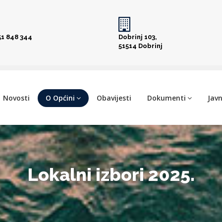
51 848 344
Dobrinj 103,
51514 Dobrinj
Novosti
O Općini
Obavijesti
Dokumenti
Javn
Lokalni izbori 2025.