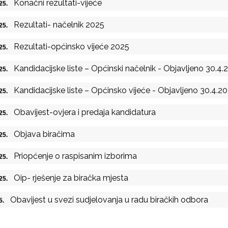
Konačni rezultati-vijeće
025.
Rezultati- načelnik 2025
025.
Rezultati-općinsko vijeće 2025
025.
Kandidacijske liste – Općinski načelnik - Objavljeno 30.4.2
025.
Kandidacijske liste – Općinsko vijeće - Objavljeno 30.4.20
025.
Obavijest-ovjera i predaja kandidatura
025.
Objava biračima
025.
Priopćenje o raspisanim izborima
025.
Oip- rješenje za biračka mjesta
025.
Obavijest u svezi sudjelovanja u radu biračkih odbora
25.