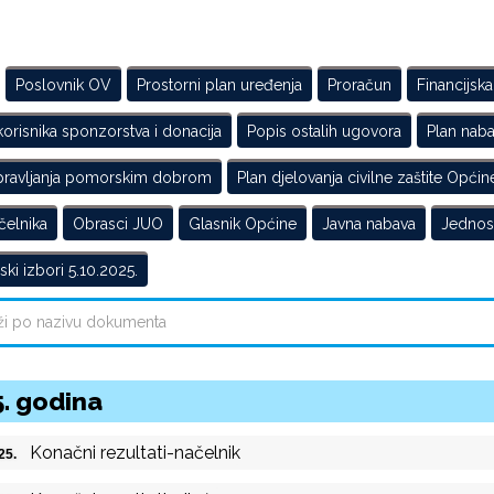
Poslovnik OV
Prostorni plan uređenja
Proračun
Financijska
korisnika sponzorstva i donacija
Popis ostalih ugovora
Plan nab
pravljanja pomorskim dobrom
Plan djelovanja civilne zaštite Općin
čelnika
Obrasci JUO
Glasnik Općine
Javna nabava
Jednos
ki izbori 5.10.2025.
. godina
Konačni rezultati-načelnik
025.