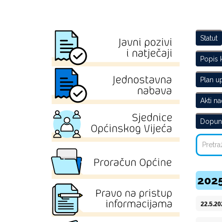
Statut
Popis 
Plan u
Akti na
Dopuns
2025
22.5.2