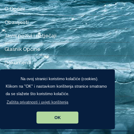
O Općini
Obavijesti
Javni pozivi i natječaji
Glasnik Općine
Dokumenti
Pravo na pristup informacijama
Na ovoj stranici koristimo kolačiće (cookies).
Klikom na "OK" i nastavkom korištenja stranice smatramo
Fanot - list općine Dobrinj
da se slažete što koristimo kolačiće.
Kontakt
Zaštita privatnosti i uvjeti korištenja
OK
Iz fotogalerije