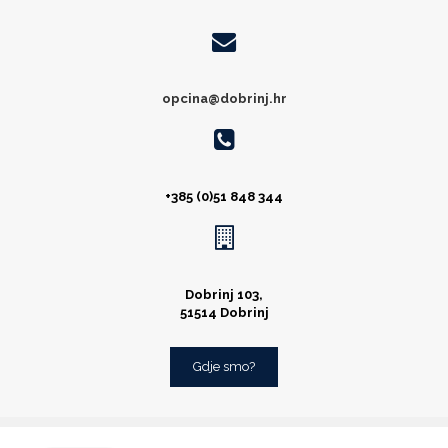
opcina@dobrinj.hr
+385 (0)51 848 344
Dobrinj 103,
51514 Dobrinj
Gdje smo?