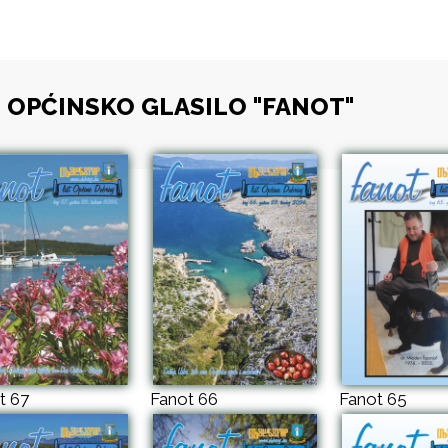
OPĆINSKO GLASILO "FANOT"
t 67
Fanot 66
Fanot 65