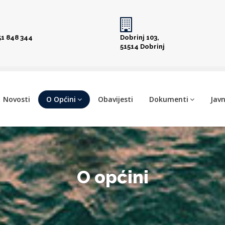
51 848 344
Dobrinj 103,
51514 Dobrinj
Novosti
O Općini
Obavijesti
Dokumenti
Javn
O općini