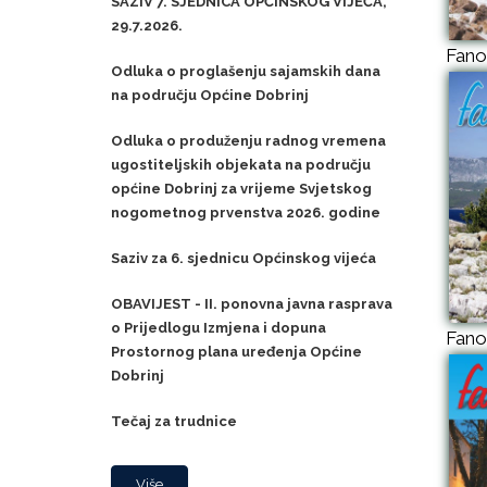
SAZIV 7. SJEDNICA OPĆINSKOG VIJEĆA,
29.7.2026.
Fano
Odluka o proglašenju sajamskih dana
na području Općine Dobrinj
Odluka o produženju radnog vremena
ugostiteljskih objekata na području
općine Dobrinj za vrijeme Svjetskog
nogometnog prvenstva 2026. godine
Saziv za 6. sjednicu Općinskog vijeća
OBAVIJEST - II. ponovna javna rasprava
o Prijedlogu Izmjena i dopuna
Fano
Prostornog plana uređenja Općine
Dobrinj
Tečaj za trudnice
Više